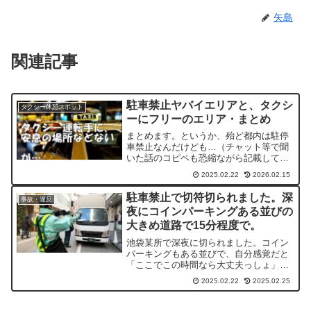
矢島
関連記事
駐車禁止ヤバイエリアと、タクシ
タクシー休憩スポット
ーにフリーのエリア・まとめ
まとめます。というか、殆ど都内は駐停
車禁止なんだけども…（チャット等で聞
いた話のコピペも恐縮ながら記載してま
す。m(__)m）駐禁ヤバいエリア（深夜で
2025.02.22
2026.02.15
も）警察署のガイドラインに重点取締り
場所の告知あり結局、明らかなパーキン
駐車禁止で切符切られました。深
事故・違反
グじゃないとどこい...
夜にコインパーキングある並びの
大きめ道路で15分程度で。
池袋某所で深夜に切られました。コイン
パーキングもある並びで、自分感覚だと
「ここでこの時間なら大丈夫っしょ」と
思ってメーランを食べて戻ったら、駐禁
2025.02.22
2025.02.25
の張り紙がフロントガラスに。その間、
15分くらい。おそらく、駐禁見回りの緑
オジ達にヤラレタと想像...