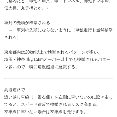
（都内だと、環七・環八、環二トンネル、御苑トンネル、
佃大橋、丸子橋とか、）
車列の先頭が検挙される
→ 車列の先頭にならないように（単独走行も当然検挙
される）
東京都内は20km以上で検挙されるパターンが多い。
埼玉・神奈川は15kmオーバー以上でも検挙されるパター
ン多いので、特に速度超過に意識する。
高速道路で、
追い越し車線（一番右側）を左側に車いないのに延々走っ
てると、スピード違反で検挙されるリスク高まる。
左車線に車いない場合は左車線を走行する。