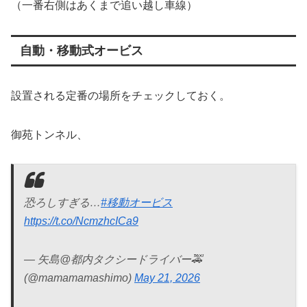
（一番右側はあくまで追い越し車線）
自動・移動式オービス
設置される定番の場所をチェックしておく。
御苑トンネル、
恐ろしすぎる…
#移動オービス
https://t.co/NcmzhcICa9
— 矢島@都内タクシードライバー🚕
(@mamamamashimo)
May 21, 2026